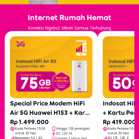
Internet Rumah Hemat
Koneksi Ngebut Meski Semua Terhubung
Special Price Modem HiFi
Indosat HiF
Air 5G Huawei H153 + Kartu
+ Kartu Per
Perdana 75GB
Rp 1.499.000
Hari
Rp 419.000
Kuota Pertama 75GB
Hingga 128 perangkat
Kuota Pertama 50GB
untuk 30 Hari
untuk 30 Hari
DC 12V-1A
Kecepatan 5G / 4G
4G LTE, CAT. 4
Garansi 2 tahun dari