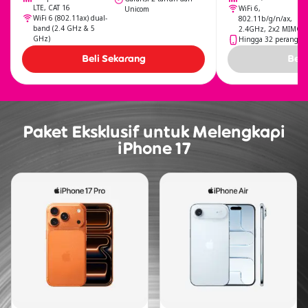
LTE, CAT 16
WiFi 6,
Unicom
WiFi 6 (802.11ax) dual-
802.11b/g/n/ax,
band (2.4 GHz & 5
2.4GHz, 2x2 MIMO
GHz)
Hingga 32 perangka
Beli Sekarang
Beli
Paket Eksklusif untuk Melengkapi
iPhone 17